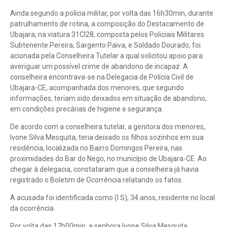
Ainda segundo a polícia militar, por volta das 16h30min, durante
patrulhamento de rotina, a composição do Destacamento de
Ubajara, na viatura 31CI28, composta pelos Policiais Militares
Subtenente Pereira, Sargento Paiva, e Soldado Dourado, foi
acionada pela Conselheira Tutelar a qual solicitou apoio para
averiguar um possível crime de abandono de incapaz. A
conselheira encontrava-se na Delegacia de Polícia Civil de
Ubajara-CE, acompanhada dos menores, que segundo
informações, teriam sido deixados em situação de abandono,
em condições precárias de higiene e segurança.
De acordo com a conselheira tutelar, a genitora dos menores,
Ivone Silva Mesquita, teria deixado os filhos sozinhos em sua
residência, localizada no Bairro Domingos Pereira, nas
proximidades do Bar do Nego, no município de Ubajara-CE. Ao
chegar à delegacia, constataram que a conselheira já havia
registrado o Boletim de Ocorrência relatando os fatos.
A acusada foi identificada como (I S), 34 anos, residente no local
da ocorrência.
Por volta das 17h00min, a senhora Ivone Silva Mesquita