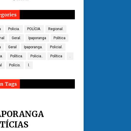
egories
a
Policia.
POLÍCIA.
Regional.
nal
Geral.
Ipaporanga
Politica
a
Geral
Ipaporanga.
Policial.
ca.
Política.
Policia..
Política
.
al
Polícis.
l.
n Tags
APORANGA
TÍCIAS