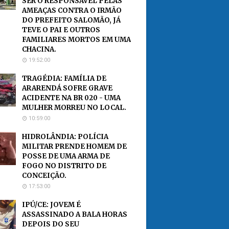
SER O RESPONSÁVEL PELAS
AMEAÇAS CONTRA O IRMÃO
DO PREFEITO SALOMÃO, JÁ
TEVE O PAI E OUTROS
FAMILIARES MORTOS EM UMA
CHACINA.
19:52:00
TRAGÉDIA: FAMÍLIA DE
ARARENDÁ SOFRE GRAVE
ACIDENTE NA BR 020 - UMA
MULHER MORREU NO LOCAL.
10:59:00
HIDROLÂNDIA: POLÍCIA
MILITAR PRENDE HOMEM DE
POSSE DE UMA ARMA DE
FOGO NO DISTRITO DE
CONCEIÇÃO.
17:53:00
IPÚ/CE: JOVEM É
ASSASSINADO A BALA HORAS
DEPOIS DO SEU