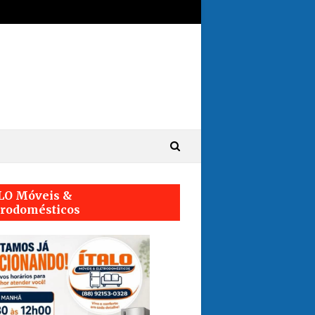
LO Móveis &
trodomésticos