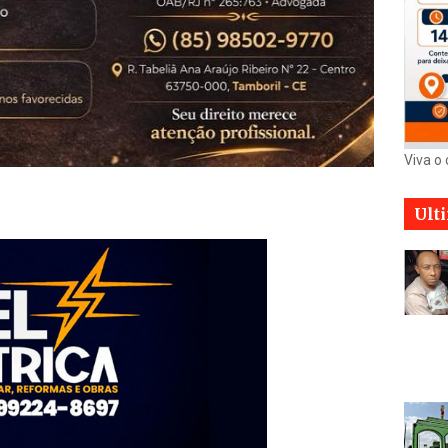
Viva o
Ult