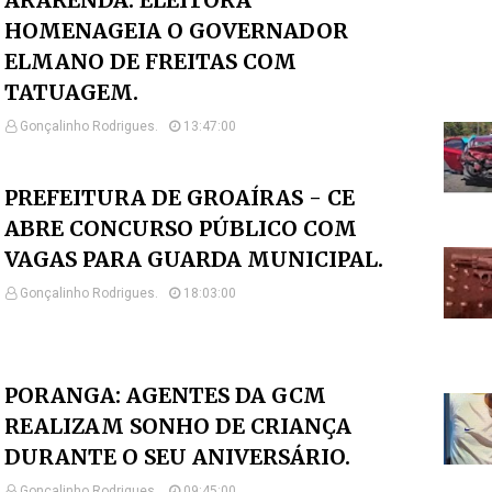
ARARENDÁ: ELEITORA
HOMENAGEIA O GOVERNADOR
ELMANO DE FREITAS COM
TATUAGEM.
Gonçalinho Rodrigues.
13:47:00
PREFEITURA DE GROAÍRAS - CE
ABRE CONCURSO PÚBLICO COM
VAGAS PARA GUARDA MUNICIPAL.
Gonçalinho Rodrigues.
18:03:00
PORANGA: AGENTES DA GCM
REALIZAM SONHO DE CRIANÇA
DURANTE O SEU ANIVERSÁRIO.
Gonçalinho Rodrigues.
09:45:00