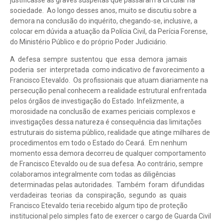
justificasse as graves suspeitas que passaram a circular na
sociedade. Ao longo desses anos, muito se discutiu sobre a
demora na conclusão do inquérito, chegando-se, inclusive, a
colocar em dúvida a atuação da Polícia Civil, da Perícia Forense,
do Ministério Público e do próprio Poder Judiciário.
A defesa sempre sustentou que essa demora jamais
poderia ser interpretada como indicativo de favorecimento a
Francisco Etevaldo. Os profissionais que atuam diariamente na
persecução penal conhecem a realidade estrutural enfrentada
pelos órgãos de investigação do Estado. Infelizmente, a
morosidade na conclusão de exames periciais complexos e
investigações dessa natureza é consequência das limitações
estruturais do sistema público, realidade que atinge milhares de
procedimentos em todo o Estado do Ceará. Em nenhum
momento essa demora decorreu de qualquer comportamento
de Francisco Etevaldo ou de sua defesa. Ao contrário, sempre
colaboramos integralmente com todas as diligências
determinadas pelas autoridades. Também foram difundidas
verdadeiras teorias da conspiração, segundo as quais
Francisco Etevaldo teria recebido algum tipo de proteção
institucional pelo simples fato de exercer o cargo de Guarda Civil