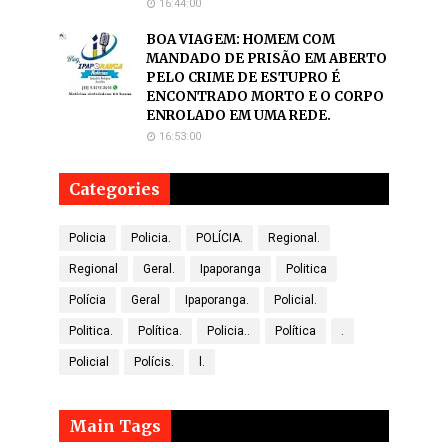
16:44:00
BOA VIAGEM: HOMEM COM
MANDADO DE PRISÃO EM ABERTO
PELO CRIME DE ESTUPRO É
ENCONTRADO MORTO E O CORPO
ENROLADO EM UMA REDE.
16:53:00
Categories
Policia
Policia.
POLÍCIA.
Regional.
Regional
Geral.
Ipaporanga
Politica
Polícia
Geral
Ipaporanga.
Policial.
Politica.
Política.
Policia..
Política
.
Policial
Polícis.
l.
Main Tags