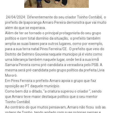
24/04/2024: Diferentemente do seu criador Toinho Contábil, o
prefeito de Ipaporanga Amaro Pereira demonstra que vai muito
além do que se esperava.
Além de ter se tornado o principal protagonista do seu grupo
político e com total domínio da situação, o prefeito também
amplia as suas bases para outros lugares, como por exemplo,
para a sua terra natal Pires Ferreira/CE. O prefeito que veio do
Distrito de Delmiro Gouveia naquele município já é visto como
uma liderança também naquele lugar, onde terá a sua irmã
Samara Pereira como pré-candidata a vereadora pelo PSB. A
mesma será pré-candidata pelo grupo político da prefeita Lívia
Mororó.
Em Pires Ferreira o prefeito Amaro apoia o grupo que faz
oposição ao PT daquele município.
Como bem diz o ditado, "a criatura superou o criador ", sendo
que Amaro teve maior destaque político que o seu mentor
Toinho Contábil.
Ao contrário do que muitos pensavam, Amaro não ficou sob as
ordens de Toinho, tendo andado com suas próprias pernas e