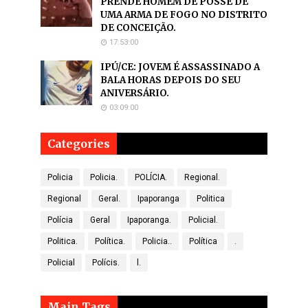
PRENDE HOMEM DE POSSE DE
UMA ARMA DE FOGO NO DISTRITO
DE CONCEIÇÃO.
17:53:00
IPÚ/CE: JOVEM É ASSASSINADO A
BALA HORAS DEPOIS DO SEU
ANIVERSÁRIO.
03:09:00
Categories
Policia
Policia.
POLÍCIA.
Regional.
Regional
Geral.
Ipaporanga
Politica
Polícia
Geral
Ipaporanga.
Policial.
Politica.
Política.
Policia..
Política
.
Policial
Polícis.
l.
Main Tags