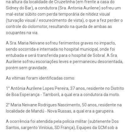
na altura da localidade de Cruzetinha (em frente a casa do
Sidney do Bar), a condutora (Sra. Antonia Aurilene) sofreu um
mal-estar súbito com perda temporária de nitidez visual
(turvação visual / escurecimento de vista), o que a fez perder o
controle do ciclomotor, resultando na queda de ambas as
ocupantes na via.
​A Sra. Maria Neivane sofreu ferimentos graves no impacto,
sendo socorrida e internada no hospital municipal, onde foi
entubada e será transferida para o hospital de Sobral. A Sra.
Aurilene sofreu escoriações leves e permaneceu desorientada,
porém sem gravidade.
As vítimas foram identificadas como:
1° Antônia Aurilene Lopes Pereira, 37 anos, residente no Distrito
de Boa Esperança - Tamboril, a qual era a condutora da moto.
2° Maria Neivane Rodrigues Nascimento, 50 anos, residente na
localidade de Mandú - Nova Russas, a qual era a garupeira.
A ocorrência foi atendida pela polícia militar (subtenente Dos
Santos, sargento Vinícius, SD França), Equipes da GCM sob a