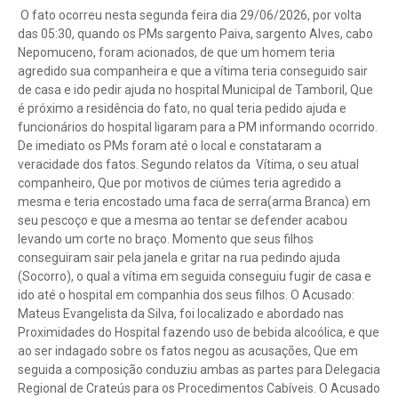
O fato ocorreu nesta segunda feira dia 29/06/2026, por volta
das 05:30, quando os PMs sargento Paiva, sargento Alves, cabo
Nepomuceno, foram acionados, de que um homem teria
agredido sua companheira e que a vítima teria conseguido sair
de casa e ido pedir ajuda no hospital Municipal de Tamboril, Que
é próximo a residência do fato, no qual teria pedido ajuda e
funcionários do hospital ligaram para a PM informando ocorrido.
De imediato os PMs foram até o local e constataram a
veracidade dos fatos. Segundo relatos da Vítima, o seu atual
companheiro, Que por motivos de ciúmes teria agredido a
mesma e teria encostado uma faca de serra(arma Branca) em
seu pescoço e que a mesma ao tentar se defender acabou
levando um corte no braço. Momento que seus filhos
conseguiram sair pela janela e gritar na rua pedindo ajuda
(Socorro), o qual a vítima em seguida conseguiu fugir de casa e
ido até o hospital em companhia dos seus filhos. O Acusado:
Mateus Evangelista da Silva, foi localizado e abordado nas
Proximidades do Hospital fazendo uso de bebida alcoólica, e que
ao ser indagado sobre os fatos negou as acusações, Que em
seguida a composição conduziu ambas as partes para Delegacia
Regional de Crateús para os Procedimentos Cabíveis. O Acusado