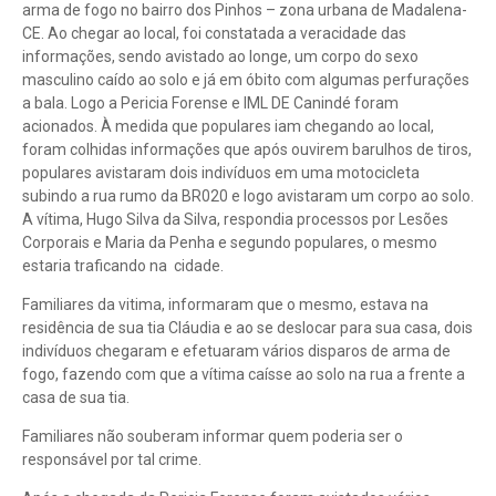
arma de fogo no bairro dos Pinhos – zona urbana de Madalena-
CE. Ao chegar ao local, foi constatada a veracidade das
informações, sendo avistado ao longe, um corpo do sexo
masculino caído ao solo e já em óbito com algumas perfurações
a bala. Logo a Pericia Forense e IML DE Canindé foram
acionados. À medida que populares iam chegando ao local,
foram colhidas informações que após ouvirem barulhos de tiros,
populares avistaram dois indivíduos em uma motocicleta
subindo a rua rumo da BR020 e logo avistaram um corpo ao solo.
A vítima, Hugo Silva da Silva, respondia processos por Lesões
Corporais e Maria da Penha e segundo populares, o mesmo
estaria traficando na cidade.
Familiares da vitima, informaram que o mesmo, estava na
residência de sua tia Cláudia e ao se deslocar para sua casa, dois
indivíduos chegaram e efetuaram vários disparos de arma de
fogo, fazendo com que a vítima caísse ao solo na rua a frente a
casa de sua tia.
Familiares não souberam informar quem poderia ser o
responsável por tal crime.