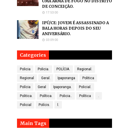
UMA ARMA DE FOGO NO DISTRITO
DE CONCEIÇÃO.
17:53:00
IPÚ/CE: JOVEM É ASSASSINADO A
BALA HORAS DEPOIS DO SEU
ANIVERSÁRIO.
03:09:00
Categories
Policia
Policia.
POLÍCIA.
Regional.
Regional
Geral.
Ipaporanga
Politica
Polícia
Geral
Ipaporanga.
Policial.
Politica.
Política.
Policia..
Política
.
Policial
Polícis.
l.
Main Tags