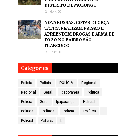
DISTRITO DE MULUNGU.
16:44:00
NOVA RUSSAS: COTAR E FORÇA
TÁTICA REALIZAM PRISÃO E
APREENDEM DROGAS E ARMA DE
FOGO NO BAIRRO SÃO
FRANCISCO.
11:35:00
Categories
Policia
Policia.
POLÍCIA.
Regional.
Regional
Geral.
Ipaporanga
Politica
Polícia
Geral
Ipaporanga.
Policial.
Politica.
Política.
Policia..
Política
.
Policial
Polícis.
l.