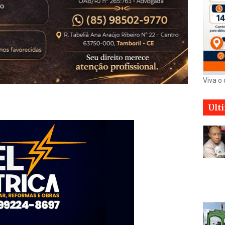
Viva o
Ult