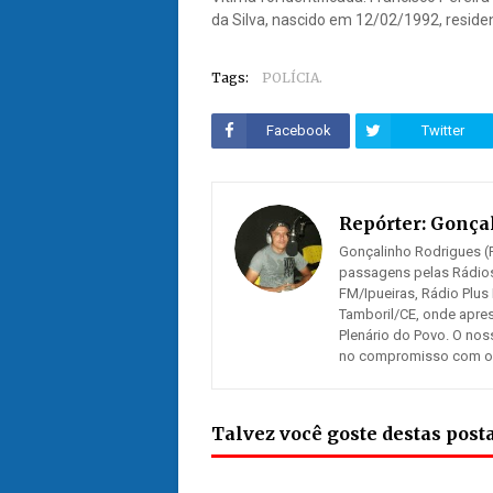
da Silva, nascido em 12/02/1992, residen
Tags:
POLÍCIA.
Facebook
Twitter
Repórter:
Gonçal
Gonçalinho Rodrigues (R
passagens pelas Rádios
FM/Ipueiras, Rádio Plus
Tamboril/CE, onde apre
Plenário do Povo. O nos
no compromisso com os n
Talvez você goste destas pos