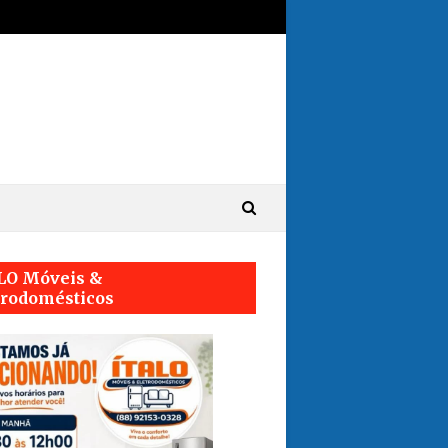
LO Móveis &
trodomésticos