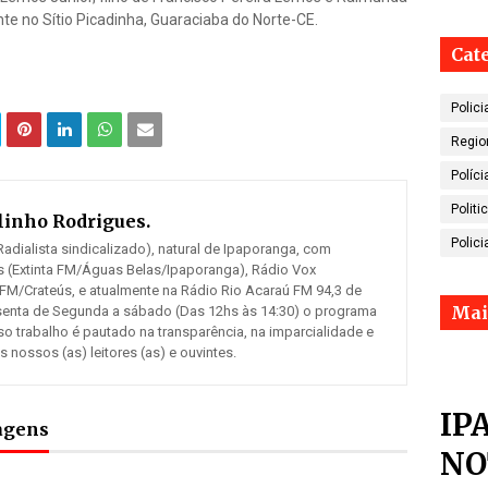
te no Sítio Picadinha, Guaraciaba do Norte-CE.
Cat
Polici
Regio
Políci
Politi
inho Rodrigues.
Polici
adialista sindicalizado), natural de Ipaporanga, com
 (Extinta FM/Águas Belas/Ipaporanga), Rádio Vox
 FM/Crateús, e atualmente na Rádio Rio Acaraú FM 94,3 de
Mai
senta de Segunda a sábado (Das 12hs às 14:30) o programa
so trabalho é pautado na transparência, na imparcialidade e
ossos (as) leitores (as) e ouvintes.
IP
tagens
NO