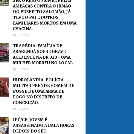
SER O RESPONSÁVEL PELAS
AMEAÇAS CONTRA O IRMÃO
DO PREFEITO SALOMÃO, JÁ
TEVE O PAI E OUTROS
FAMILIARES MORTOS EM UMA
CHACINA.
19:52:00
TRAGÉDIA: FAMÍLIA DE
ARARENDÁ SOFRE GRAVE
ACIDENTE NA BR 020 - UMA
MULHER MORREU NO LOCAL.
10:59:00
HIDROLÂNDIA: POLÍCIA
MILITAR PRENDE HOMEM DE
POSSE DE UMA ARMA DE
FOGO NO DISTRITO DE
CONCEIÇÃO.
17:53:00
IPÚ/CE: JOVEM É
ASSASSINADO A BALA HORAS
DEPOIS DO SEU