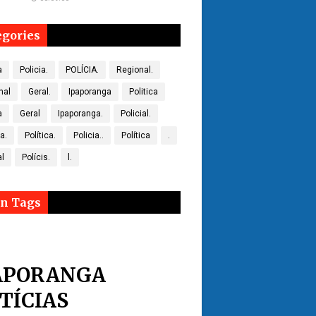
egories
a
Policia.
POLÍCIA.
Regional.
nal
Geral.
Ipaporanga
Politica
a
Geral
Ipaporanga.
Policial.
ca.
Política.
Policia..
Política
.
al
Polícis.
l.
n Tags
APORANGA
TÍCIAS