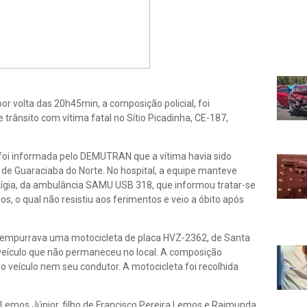
r volta das 20h45min, a composição policial, foi
trânsito com vítima fatal no Sítio Picadinha, CE-187,
foi informada pelo DEMUTRAN que a vítima havia sido
l de Guaraciaba do Norte. No hospital, a equipe manteve
ígia, da ambulância SAMU USB 318, que informou tratar-se
os, o qual não resistiu aos ferimentos e veio a óbito após
a empurrava uma motocicleta de placa HVZ-2362, de Santa
 veículo que não permaneceu no local. A composição
 o veículo nem seu condutor. A motocicleta foi recolhida
ra Lemos Júnior, filho de Francisco Pereira Lemos e Raimunda