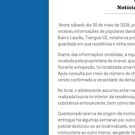
Neste sábado dia 30 de maio de 2026, p
recebeu informações de populares dando
Bairro Laurão, Tianguá-CE, estaria na p
guardada em sua residência e vinha sendo
Diante das informações recebidas, a equi
recebida pela proprietária do imóvel, q
Durante a inspeção, foi localizada uma m
Após consulta por meio do número do cha
sendo confirmada a veracidade da denún
No local, o adolescente assumiu estar na
realizada busca no interior da residênc
substância entorpecente, bem como iden
Questionado acerca da origem da motocic
entregue há algumas semanas por outra
policial deslocou-se ao local indicado, o
motocicleta ao outro menor, alegando t