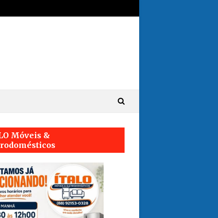
LO Móveis &
trodomésticos