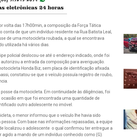
or volta das 17h00min, a composição da Força Tática
 conta de que um indivíduo residente na Rua Batista Leal,
osse de uma motocicleta roubada, a qual se encontrava
 utilizada há vários dias.
pe policial deslocou-se até o endereço indicado, onde foi
ue autorizou a entrada da composição para averiguação.
otocicleta Honda Biz, sem placa de identificação afixada.
ssi, constatou-se que o veículo possuía registro de roubo,
cia.
 posse da motocicleta. Em continuidade às diligências, foi
ia, ocasião em que foi encontrada uma quantidade de
tificado outro adolescente no imóvel.
leta, o menor informou que o veículo lhe havia sido
 pessoa. Com base nas informações repassadas, a equipe
nde localizou o adolescente o qual confirmou ter entregue a
er agido a mando de um indivíduo conhecido como (G).