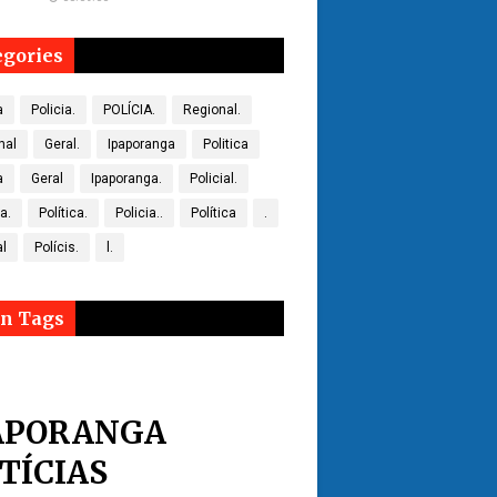
egories
a
Policia.
POLÍCIA.
Regional.
nal
Geral.
Ipaporanga
Politica
a
Geral
Ipaporanga.
Policial.
ca.
Política.
Policia..
Política
.
al
Polícis.
l.
n Tags
APORANGA
TÍCIAS