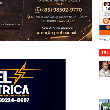
Viva o
Ult