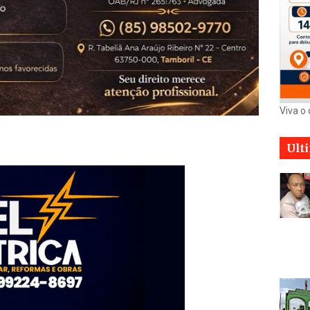
Viva o
Ult