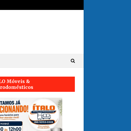
LO Móveis &
trodomésticos