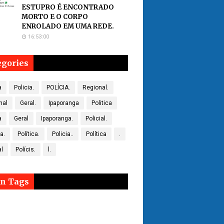
ESTUPRO É ENCONTRADO
MORTO E O CORPO
ENROLADO EM UMA REDE.
16:53:00
egories
a
Policia.
POLÍCIA.
Regional.
nal
Geral.
Ipaporanga
Politica
a
Geral
Ipaporanga.
Policial.
ca.
Política.
Policia..
Política
.
al
Polícis.
l.
n Tags