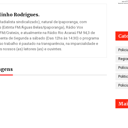
inho Rodrigues.
adialista sindicalizado), natural de Ipaporanga, com
 (Extinta FM/Águas Belas/Ipaporanga), Rádio Vox
 FM/Crateús, e atualmente na Rádio Rio Acaraú FM 94,3 de
Cat
senta de Segunda a sábado (Das 12hs às 14:30) o programa
so trabalho é pautado na transparência, na imparcialidade e
ossos (as) leitores (as) e ouvintes.
Polici
Regio
Políci
tagens
Politi
Polici
Mai