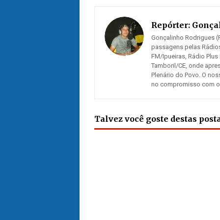
Repórter:
Gonçal
Gonçalinho Rodrigues (R
passagens pelas Rádios
FM/Ipueiras, Rádio Plus
Tamboril/CE, onde apre
Plenário do Povo. O nos
no compromisso com os n
Talvez você goste destas pos