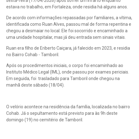
sexta-feira (17/04/2026) após sofrer um infarto enquanto
estava no trabalho, em Fortaleza, onde residia há alguns anos.
De acordo com informações repassadas por familiares, a vítima,
identificada como Ruan Alves, passou mal de forma repentina e
chegou a desmaiar no local. Ele foi socorrido e encaminhado a
uma unidade hospitalar, mas já deu entrada sem sinais vitais.
Ruan era filho de Eriberto Caiçara, já falecido em 2023, e residia
no Bairro Cohab - Tamboril.
Após os procedimentos iniciais, o corpo foi encaminhado ao
Instituto Médico Legal (IML), onde passou por exames periciais.
Em seguida, foi trasladado para Tamboril onde chegou na
manhã deste sábado (18/04).
O velório acontece na residência da família, localizada no bairro
Cohab. Já o sepultamento está previsto para às 9h deste
domingo (19) no cemitério de Tamboril.