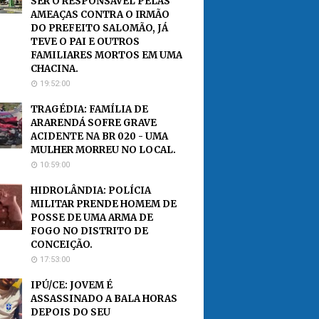
SER O RESPONSÁVEL PELAS
AMEAÇAS CONTRA O IRMÃO
DO PREFEITO SALOMÃO, JÁ
TEVE O PAI E OUTROS
FAMILIARES MORTOS EM UMA
CHACINA.
19:52:00
TRAGÉDIA: FAMÍLIA DE
ARARENDÁ SOFRE GRAVE
ACIDENTE NA BR 020 - UMA
MULHER MORREU NO LOCAL.
10:59:00
HIDROLÂNDIA: POLÍCIA
MILITAR PRENDE HOMEM DE
POSSE DE UMA ARMA DE
FOGO NO DISTRITO DE
CONCEIÇÃO.
17:53:00
IPÚ/CE: JOVEM É
ASSASSINADO A BALA HORAS
DEPOIS DO SEU