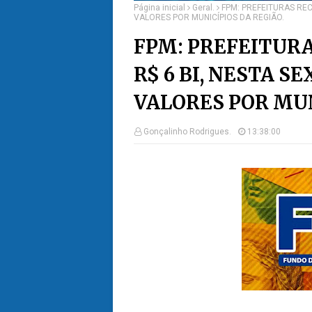
Página inicial
Geral.
FPM: PREFEITURAS REC
VALORES POR MUNICÍPIOS DA REGIÃO.
FPM: PREFEITUR
R$ 6 BI, NESTA S
VALORES POR MUN
Gonçalinho Rodrigues.
13:38:00