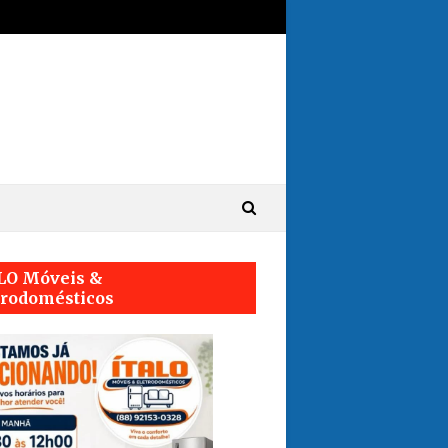
LO Móveis &
trodomésticos