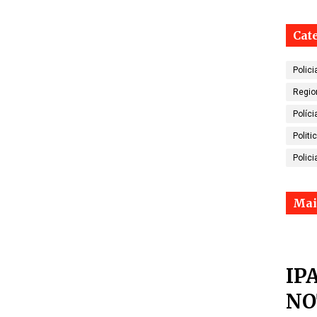
Cat
Polici
Regio
Políci
Politi
Polici
Mai
IP
NO