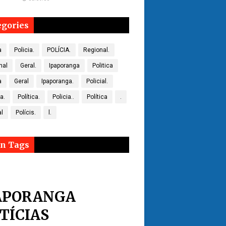
egories
a
Policia.
POLÍCIA.
Regional.
nal
Geral.
Ipaporanga
Politica
a
Geral
Ipaporanga.
Policial.
ca.
Política.
Policia..
Política
.
al
Polícis.
l.
n Tags
APORANGA
TÍCIAS