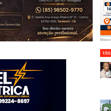
Viva o
Ult