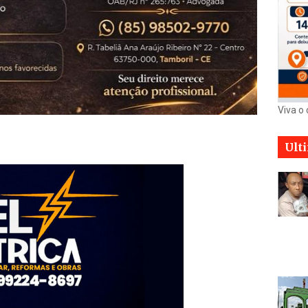
Viva o
Ult