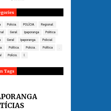
egories
a
Policia.
POLÍCIA.
Regional.
nal
Geral.
Ipaporanga
Politica
a
Geral
Ipaporanga.
Policial.
ca.
Política.
Policia..
Política
.
al
Polícis.
l.
n Tags
APORANGA
TÍCIAS