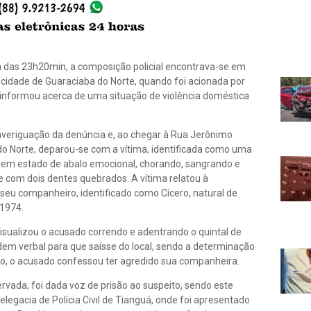
a das 23h20min, a composição policial encontrava-se em
cidade de Guaraciaba do Norte, quando foi acionada por
nformou acerca de uma situação de violência doméstica
a averiguação da denúncia e, ao chegar à Rua Jerônimo
do Norte, deparou-se com a vítima, identificada como uma
a em estado de abalo emocional, chorando, sangrando e
e com dois dentes quebrados. A vítima relatou à
seu companheiro, identificado como Cícero, natural de
/1974.
 visualizou o acusado correndo e adentrando o quintal de
dem verbal para que saísse do local, sendo a determinação
o, o acusado confessou ter agredido sua companheira.
rvada, foi dada voz de prisão ao suspeito, sendo este
legacia de Polícia Civil de Tianguá, onde foi apresentado