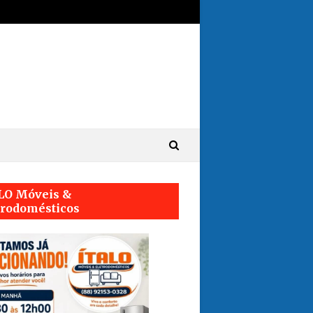
LO Móveis &
trodomésticos