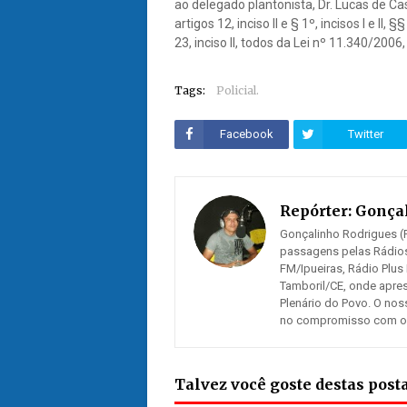
ao delegado plantonista, Dr. Lucas de C
artigos 12, inciso II e § 1º, incisos I e II, §
23, inciso II, todos da Lei nº 11.340/20
Tags:
Policial.
Facebook
Twitter
Repórter:
Gonçal
Gonçalinho Rodrigues (R
passagens pelas Rádios
FM/Ipueiras, Rádio Plus
Tamboril/CE, onde apre
Plenário do Povo. O nos
no compromisso com os n
Talvez você goste destas pos