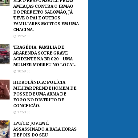
SER O RESPONSÁVEL PELAS
AMEAÇAS CONTRA O IRMÃO
DO PREFEITO SALOMÃO, JÁ
TEVE O PAI E OUTROS
FAMILIARES MORTOS EM UMA
CHACINA.
19:52:00
TRAGÉDIA: FAMÍLIA DE
ARARENDÁ SOFRE GRAVE
ACIDENTE NA BR 020 - UMA
MULHER MORREU NO LOCAL.
10:59:00
HIDROLÂNDIA: POLÍCIA
MILITAR PRENDE HOMEM DE
POSSE DE UMA ARMA DE
FOGO NO DISTRITO DE
CONCEIÇÃO.
17:53:00
IPÚ/CE: JOVEM É
ASSASSINADO A BALA HORAS
DEPOIS DO SEU