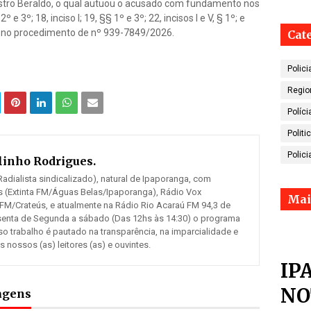
astro Beraldo, o qual autuou o acusado com fundamento nos
§ 2º e 3º; 18, inciso I; 19, §§ 1º e 3º; 22, incisos I e V, § 1º; e
06, no procedimento de nº 939-7849/2026.
Cat
Polici
Regio
Políci
Politi
Polici
inho Rodrigues.
adialista sindicalizado), natural de Ipaporanga, com
 (Extinta FM/Águas Belas/Ipaporanga), Rádio Vox
Mai
 FM/Crateús, e atualmente na Rádio Rio Acaraú FM 94,3 de
senta de Segunda a sábado (Das 12hs às 14:30) o programa
so trabalho é pautado na transparência, na imparcialidade e
ossos (as) leitores (as) e ouvintes.
IP
NO
tagens