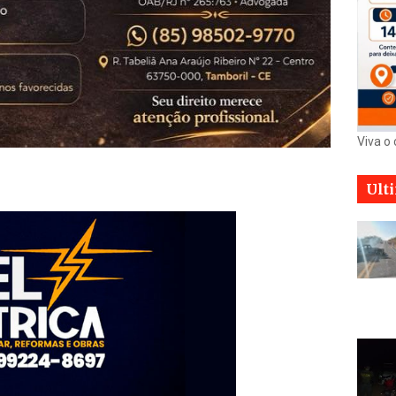
Viva o
Ult