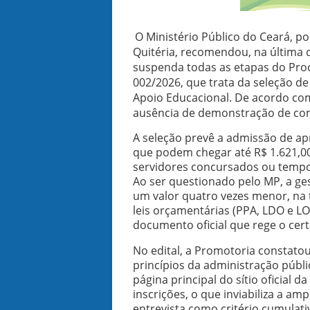
O Ministério Público do Ceará, po
Quitéria, recomendou, na última q
suspenda todas as etapas do Proce
002/2026, que trata da seleção de
Apoio Educacional. De acordo com
ausência de demonstração de comp
A seleção prevê a admissão de ap
que podem chegar até R$ 1.621,00
servidores concursados ou tempor
Ao ser questionado pelo MP, a 
um valor quatro vezes menor, na 
leis orçamentárias (PPA, LDO e L
documento oficial que rege o cer
No edital, a Promotoria constato
princípios da administração públi
página principal do sítio oficial d
inscrições, o que inviabiliza a am
entrevista como critério cumulati