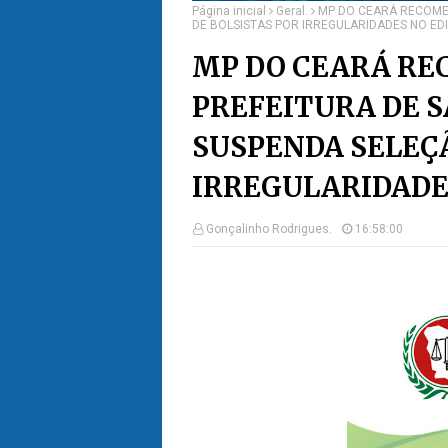
Página inicial
Geral.
MP DO CEARÁ RECOME
DE BOLSISTAS POR IRREGULARIDADES NO EDI
MP DO CEARÁ RE
PREFEITURA DE 
SUSPENDA SELEÇÃ
IRREGULARIDADES
Gonçalinho Rodrigues.
16:58:00