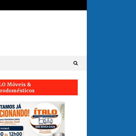
LO Móveis &
trodomésticos