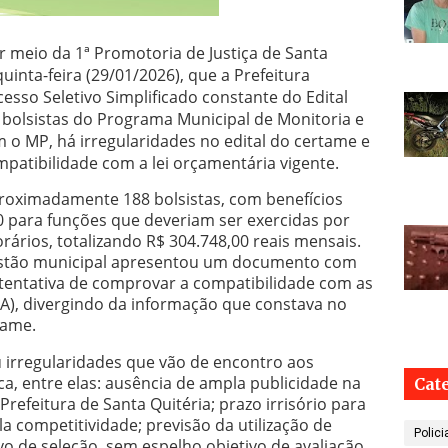
r meio da 1ª Promotoria de Justiça de Santa
uinta-feira (29/01/2026), que a Prefeitura
sso Seletivo Simplificado constante do Edital
 bolsistas do Programa Municipal de Monitoria e
 o MP, há irregularidades no edital do certame e
atibilidade com a lei orçamentária vigente.
roximadamente 188 bolsistas, com benefícios
 para funções que deveriam ser exercidas por
ários, totalizando R$ 304.748,00 reais mensais.
gestão municipal apresentou um documento com
tentativa de comprovar a compatibilidade com as
OA), divergindo da informação que constava no
tame.
u irregularidades que vão de encontro aos
ca, entre elas: ausência de ampla publicidade na
Cat
a Prefeitura de Santa Quitéria; prazo irrisório para
pla competitividade; previsão da utilização de
Polici
vo de seleção, sem espelho objetivo de avaliação