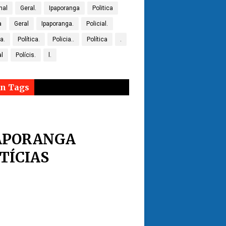
nal
Geral.
Ipaporanga
Politica
a
Geral
Ipaporanga.
Policial.
ca.
Política.
Policia..
Política
.
al
Polícis.
l.
n Tags
APORANGA
TÍCIAS