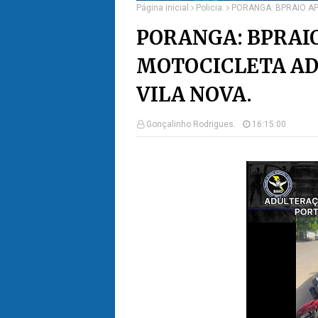
Página inicial
Policia.
PORANGA: BPRAIO A
PORANGA: BPRAI
MOTOCICLETA AD
VILA NOVA.
Gonçalinho Rodrigues.
16:15:00