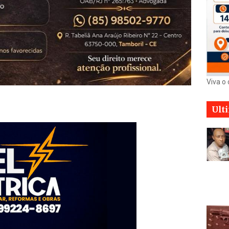
Viva o
Ult