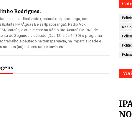
Cat
inho Rodrigues.
Polici
adialista sindicalizado), natural de Ipaporanga, com
 (Extinta FM/Águas Belas/Ipaporanga), Rádio Vox
Regio
 FM/Crateús, e atualmente na Rádio Rio Acaraú FM 94,3 de
senta de Segunda a sábado (Das 12hs às 14:30) o programa
Políci
so trabalho é pautado na transparência, na imparcialidade e
Politi
ossos (as) leitores (as) e ouvintes.
Polici
tagens
Mai
IP
NO