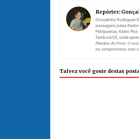
Repórter:
Gonçal
Gonçalinho Rodrigues (R
passagens pelas Rádios
FM/Ipueiras, Rádio Plus
Tamboril/CE, onde apre
Plenário do Povo. O nos
no compromisso com os n
Talvez você goste destas pos