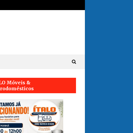
LO Móveis &
trodomésticos