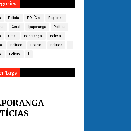
egories
a
Policia.
POLÍCIA.
Regional.
nal
Geral.
Ipaporanga
Politica
a
Geral
Ipaporanga.
Policial.
ca.
Política.
Policia..
Política
.
al
Polícis.
l.
n Tags
APORANGA
TÍCIAS