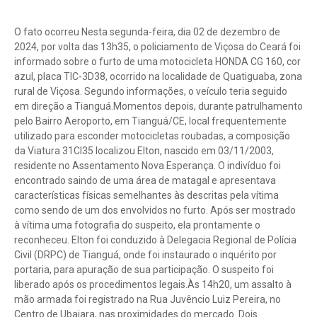
O fato ocorreu Nesta segunda-feira, dia 02 de dezembro de
2024, por volta das 13h35, o policiamento de Viçosa do Ceará foi
informado sobre o furto de uma motocicleta HONDA CG 160, cor
azul, placa TIC-3D38, ocorrido na localidade de Quatiguaba, zona
rural de Viçosa. Segundo informações, o veículo teria seguido
em direção a Tianguá.Momentos depois, durante patrulhamento
pelo Bairro Aeroporto, em Tianguá/CE, local frequentemente
utilizado para esconder motocicletas roubadas, a composição
da Viatura 31CI35 localizou Elton, nascido em 03/11/2003,
residente no Assentamento Nova Esperança. O indivíduo foi
encontrado saindo de uma área de matagal e apresentava
características físicas semelhantes às descritas pela vítima
como sendo de um dos envolvidos no furto. Após ser mostrado
à vítima uma fotografia do suspeito, ela prontamente o
reconheceu. Elton foi conduzido à Delegacia Regional de Polícia
Civil (DRPC) de Tianguá, onde foi instaurado o inquérito por
portaria, para apuração de sua participação. O suspeito foi
liberado após os procedimentos legais.Às 14h20, um assalto à
mão armada foi registrado na Rua Juvêncio Luiz Pereira, no
Centro de Ubajara, nas proximidades do mercado. Dois