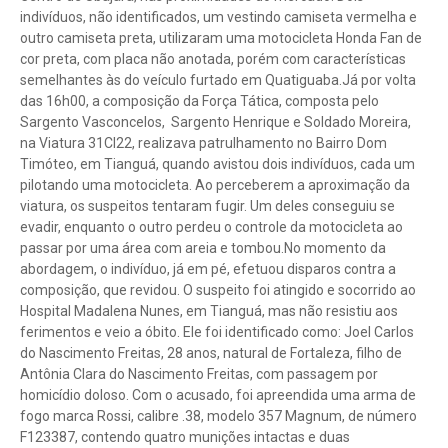
indivíduos, não identificados, um vestindo camiseta vermelha e
outro camiseta preta, utilizaram uma motocicleta Honda Fan de
cor preta, com placa não anotada, porém com características
semelhantes às do veículo furtado em Quatiguaba.Já por volta
das 16h00, a composição da Força Tática, composta pelo
Sargento Vasconcelos, Sargento Henrique e Soldado Moreira,
na Viatura 31CI22, realizava patrulhamento no Bairro Dom
Timóteo, em Tianguá, quando avistou dois indivíduos, cada um
pilotando uma motocicleta. Ao perceberem a aproximação da
viatura, os suspeitos tentaram fugir. Um deles conseguiu se
evadir, enquanto o outro perdeu o controle da motocicleta ao
passar por uma área com areia e tombou.No momento da
abordagem, o indivíduo, já em pé, efetuou disparos contra a
composição, que revidou. O suspeito foi atingido e socorrido ao
Hospital Madalena Nunes, em Tianguá, mas não resistiu aos
ferimentos e veio a óbito. Ele foi identificado como: Joel Carlos
do Nascimento Freitas, 28 anos, natural de Fortaleza, filho de
Antônia Clara do Nascimento Freitas, com passagem por
homicídio doloso. Com o acusado, foi apreendida uma arma de
fogo marca Rossi, calibre .38, modelo 357 Magnum, de número
F123387, contendo quatro munições intactas e duas