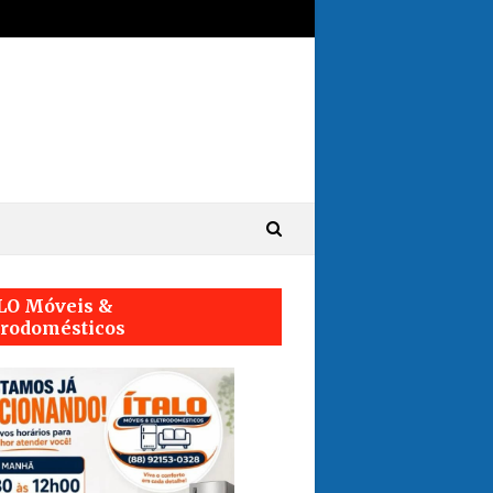
LO Móveis &
trodomésticos