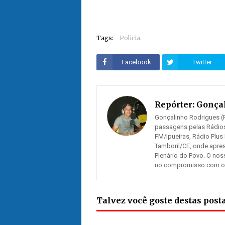
Tags:
Policia.
Facebook
Twitter
Repórter:
Gonçal
Gonçalinho Rodrigues (R
passagens pelas Rádios
FM/Ipueiras, Rádio Plus
Tamboril/CE, onde apre
Plenário do Povo. O nos
no compromisso com os n
Talvez você goste destas pos