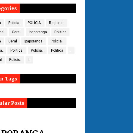
egories
a
Policia.
POLÍCIA.
Regional.
nal
Geral.
Ipaporanga
Politica
a
Geral
Ipaporanga.
Policial.
ca.
Política.
Policia..
Política
.
al
Polícis.
l.
n Tags
ular Posts