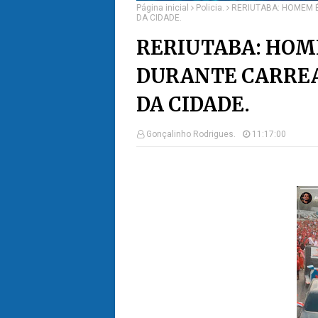
Página inicial
Policia.
RERIUTABA: HOMEM 
DA CIDADE.
RERIUTABA: HOM
DURANTE CARREA
DA CIDADE.
Gonçalinho Rodrigues.
11:17:00