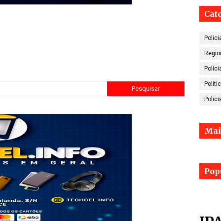
Cat
Polici
Regio
Políci
Politi
Polici
Mai
Pop