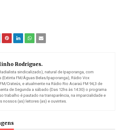
inho Rodrigues.
adialista sindicalizado), natural de Ipaporanga, com
 (Extinta FM/Águas Belas/Ipaporanga), Rádio Vox
 FM/Crateús, e atualmente na Rádio Rio Acaraú FM 94,3 de
senta de Segunda a sábado (Das 12hs às 14:30) o programa
so trabalho é pautado na transparência, na imparcialidade e
ossos (as) leitores (as) e ouvintes.
tagens