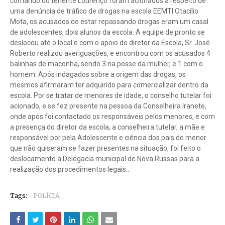
comando do tenente Lourenço foram acionados a respeito de
uma denúncia de tráfico de drogas na escola EEMTI Otacílio
Mota, os acusados de estar repassando drogas eram um casal
de adolescentes, dois alunos da escola. A equipe de pronto se
deslocou até o local e com o apoio do diretor da Escola, Sr. José
Roberto realizou averiguações, e encontrou com os acusados 4
balinhas de maconha, sendo 3 na posse da mulher, e 1 com o
homem. Após indagados sobre a origem das drogas, os
mesmos afirmaram ter adquirido para comercializar dentro da
escola. Por se tratar de menores de idade, o conselho tutelar foi
acionado, e se fez presente na pessoa da Conselheira Iranete,
onde após foi contactado os responsáveis pelos menores, e com
a presença do diretor da escola, a conselheira tutelar, a mãe e
responsável por pela Adolescente e ciência dos pais do menor
que não quiseram se fazer presentes na situação, foi feito o
deslocamento a Delegacia municipal de Nova Russas para a
realização dos procedimentos legais..
Tags:
POLÍCIA.