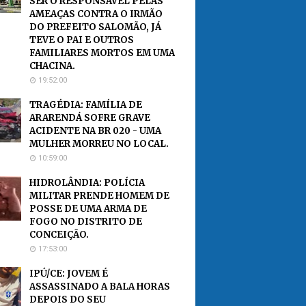
SER O RESPONSÁVEL PELAS
AMEAÇAS CONTRA O IRMÃO
DO PREFEITO SALOMÃO, JÁ
TEVE O PAI E OUTROS
FAMILIARES MORTOS EM UMA
CHACINA.
19:52:00
TRAGÉDIA: FAMÍLIA DE
ARARENDÁ SOFRE GRAVE
ACIDENTE NA BR 020 - UMA
MULHER MORREU NO LOCAL.
10:59:00
HIDROLÂNDIA: POLÍCIA
MILITAR PRENDE HOMEM DE
POSSE DE UMA ARMA DE
FOGO NO DISTRITO DE
CONCEIÇÃO.
17:53:00
IPÚ/CE: JOVEM É
ASSASSINADO A BALA HORAS
DEPOIS DO SEU