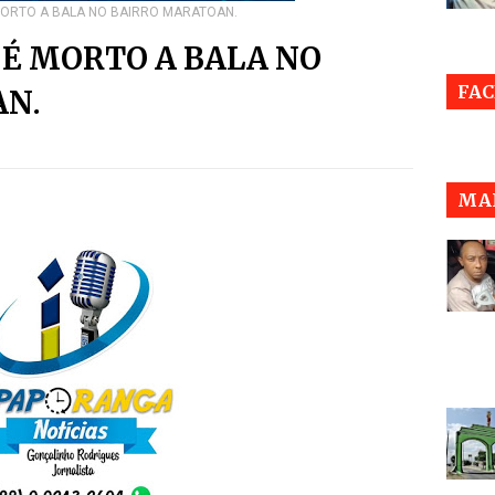
MORTO A BALA NO BAIRRO MARATOAN.
 É MORTO A BALA NO
FA
AN.
MAI