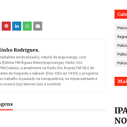
Cat
Polici
Regio
Políci
inho Rodrigues.
Politi
adialista sindicalizado), natural de Ipaporanga, com
 (Extinta FM/Águas Belas/Ipaporanga), Rádio Vox
Polici
 FM/Crateús, e atualmente na Rádio Rio Acaraú FM 94,3 de
senta de Segunda a sábado (Das 12hs às 14:30) o programa
so trabalho é pautado na transparência, na imparcialidade e
Mai
ossos (as) leitores (as) e ouvintes.
tagens
IP
NO