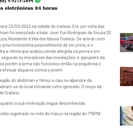
ira 23/03/2022 na cidade de crateús. Era por volta das
toan foi executado a bala: José Yuri Rodrigues de Souza 20
ouza, Residente à Vila dos Idosos Crateús. De acordo com
uma motocicleta possivelmente de cor preta, e o
tra a vítima que acabou sendo atingida na perna e em
 E segundo os moradores das imediações, o garupeiro da
ros porém a arma não funcionou então na sequência o
 a efetuar disparos contra o jovem.
a região do abdômen e fêmur e caiu no alpendre da
vadiram-se do local tomando rumo ignorado. O corpo da
de Crateús.
 quanto a sua motivação segue desconhecida.
micídio registrado no mês de março na região do 7°BPM.