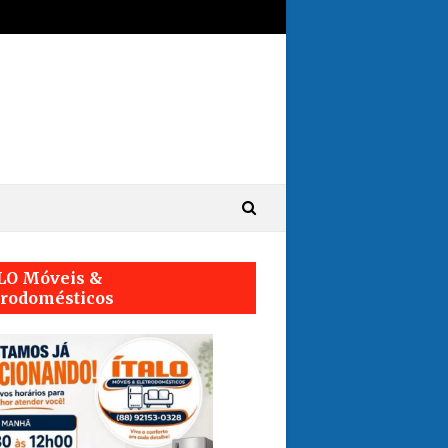
LO Móveis &
trodomésticos