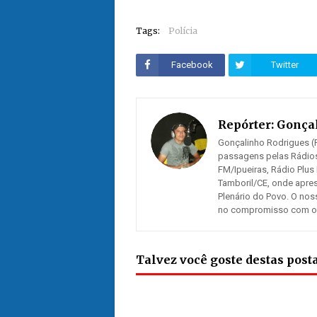
Tags:
Polícia
Facebook
Twitter
Repórter:
Gonçal
Gonçalinho Rodrigues (R
passagens pelas Rádios
FM/Ipueiras, Rádio Plus
Tamboril/CE, onde apre
Plenário do Povo. O nos
no compromisso com os n
Talvez você goste destas pos