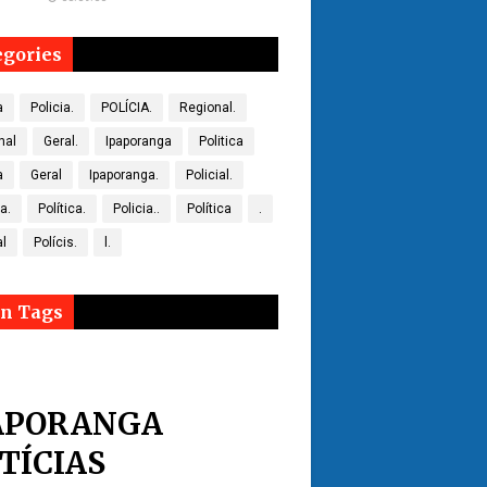
egories
a
Policia.
POLÍCIA.
Regional.
nal
Geral.
Ipaporanga
Politica
a
Geral
Ipaporanga.
Policial.
ca.
Política.
Policia..
Política
.
al
Polícis.
l.
n Tags
APORANGA
TÍCIAS