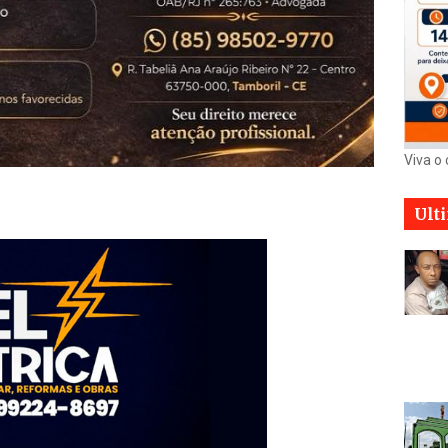
Viva o
Ult