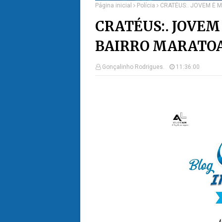
Página inicial
Polícia
CRATÉUS:. JOVEM É 
CRATÉUS:. JOVEM
BAIRRO MARATO
Gonçalinho Rodrigues.
11:36:00