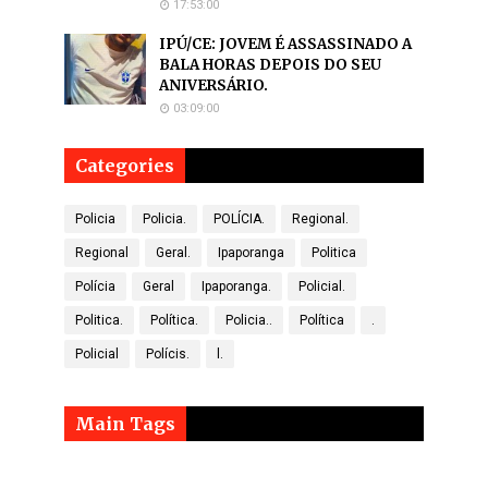
17:53:00
IPÚ/CE: JOVEM É ASSASSINADO A
BALA HORAS DEPOIS DO SEU
ANIVERSÁRIO.
03:09:00
Categories
Policia
Policia.
POLÍCIA.
Regional.
Regional
Geral.
Ipaporanga
Politica
Polícia
Geral
Ipaporanga.
Policial.
Politica.
Política.
Policia..
Política
.
Policial
Polícis.
l.
Main Tags