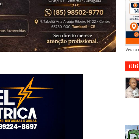
Viva o
Ult