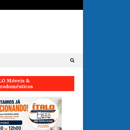
LO Móveis &
trodomésticos