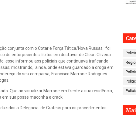
Cat
ção conjunta com o Cotar e Força Tática/Nova Russas, foi
Polici
co de entorpecentes ilícitos em desfavor de Clean Oliveira
o, esse informou aos policiais que continuava traficando
Regio
ussas; mostrando, ainda, onde estava guardado a droga em
Políci
endereço do seu comparsa, Francisco Marrone Rodrigues
ogas.
Politi
mado. Que ao visualizar Marrone em frente a sua residência,
Polici
a em sua posse maconha e crack.
nduzidos a Delegacia de Crateús para os procedimentos
Mai