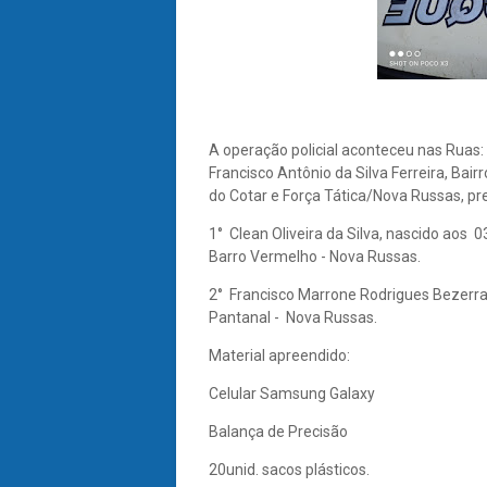
A operação policial aconteceu nas Ruas
Francisco Antônio da Silva Ferreira, Bair
do Cotar e Força Tática/Nova Russas, p
1° Clean Oliveira da Silva, nascido aos 
Barro Vermelho - Nova Russas.
2° Francisco Marrone Rodrigues Bezerra
Pantanal - Nova Russas.
Material apreendido:
Celular Samsung Galaxy
Balança de Precisão
20unid. sacos plásticos.