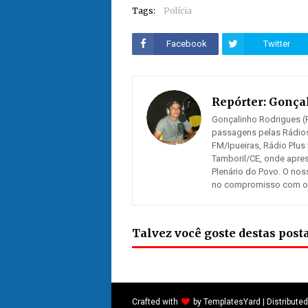
Tags:
Polícia
Facebook
Twitter
Repórter:
Gonçal
Gonçalinho Rodrigues (R
passagens pelas Rádios
FM/Ipueiras, Rádio Plus
Tamboril/CE, onde apre
Plenário do Povo. O nos
no compromisso com os n
Talvez você goste destas pos
Crafted with
by
TemplatesYard
| Distribute