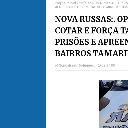
Página inicial
Polícia
NOVA RUSSAS:. OPER
APREENSÕES DE DROGAS NOS BAIRROS TAM
NOVA RUSSAS:. 
COTAR E FORÇA T
PRISÕES E APREE
BAIRROS TAMARI
Gonçalinho Rodrigues.
02:37:00