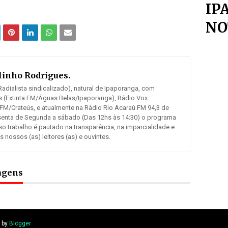
IP
NO
inho Rodrigues.
adialista sindicalizado), natural de Ipaporanga, com
 (Extinta FM/Águas Belas/Ipaporanga), Rádio Vox
 FM/Crateús, e atualmente na Rádio Rio Acaraú FM 94,3 de
senta de Segunda a sábado (Das 12hs às 14:30) o programa
so trabalho é pautado na transparência, na imparcialidade e
ossos (as) leitores (as) e ouvintes.
tagens
d by
Blogger