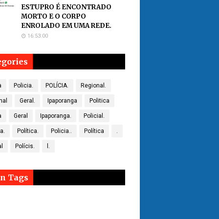
ESTUPRO É ENCONTRADO
MORTO E O CORPO
ENROLADO EM UMA REDE.
16:53:00
egories
a
Policia.
POLÍCIA.
Regional.
nal
Geral.
Ipaporanga
Politica
a
Geral
Ipaporanga.
Policial.
ca.
Política.
Policia..
Política
.
al
Polícis.
l.
n Tags