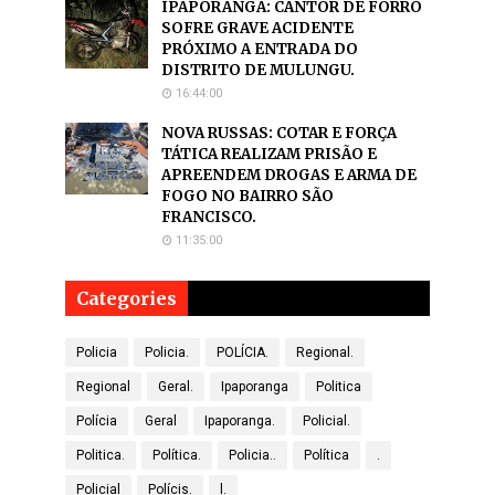
IPAPORANGA: CANTOR DE FORRÓ
SOFRE GRAVE ACIDENTE
PRÓXIMO A ENTRADA DO
DISTRITO DE MULUNGU.
16:44:00
NOVA RUSSAS: COTAR E FORÇA
TÁTICA REALIZAM PRISÃO E
APREENDEM DROGAS E ARMA DE
FOGO NO BAIRRO SÃO
FRANCISCO.
11:35:00
Categories
Policia
Policia.
POLÍCIA.
Regional.
Regional
Geral.
Ipaporanga
Politica
Polícia
Geral
Ipaporanga.
Policial.
Politica.
Política.
Policia..
Política
.
Policial
Polícis.
l.