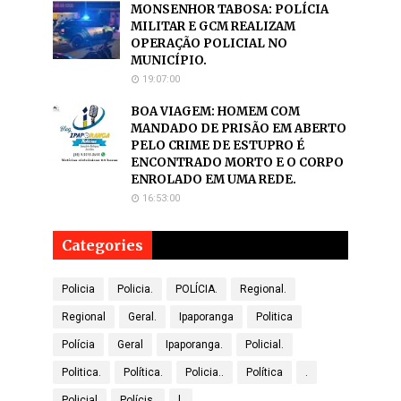
MONSENHOR TABOSA: POLÍCIA
MILITAR E GCM REALIZAM
OPERAÇÃO POLICIAL NO
MUNICÍPIO.
19:07:00
BOA VIAGEM: HOMEM COM
MANDADO DE PRISÃO EM ABERTO
PELO CRIME DE ESTUPRO É
ENCONTRADO MORTO E O CORPO
ENROLADO EM UMA REDE.
16:53:00
Categories
Policia
Policia.
POLÍCIA.
Regional.
Regional
Geral.
Ipaporanga
Politica
Polícia
Geral
Ipaporanga.
Policial.
Politica.
Política.
Policia..
Política
.
Policial
Polícis.
l.