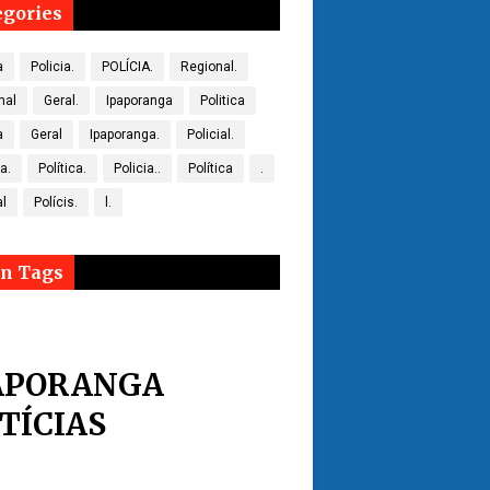
egories
a
Policia.
POLÍCIA.
Regional.
nal
Geral.
Ipaporanga
Politica
a
Geral
Ipaporanga.
Policial.
ca.
Política.
Policia..
Política
.
al
Polícis.
l.
n Tags
APORANGA
TÍCIAS