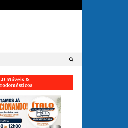
LO Móveis &
trodomésticos