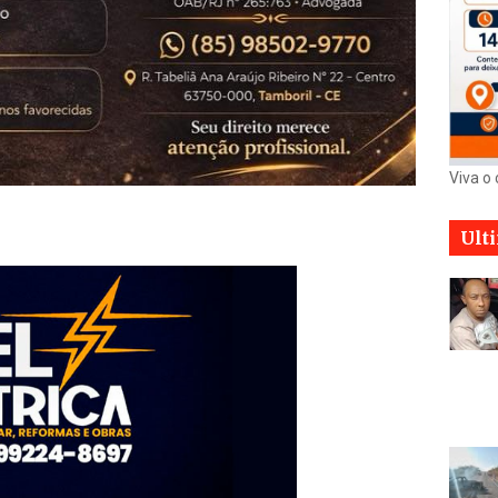
Viva o
Ult