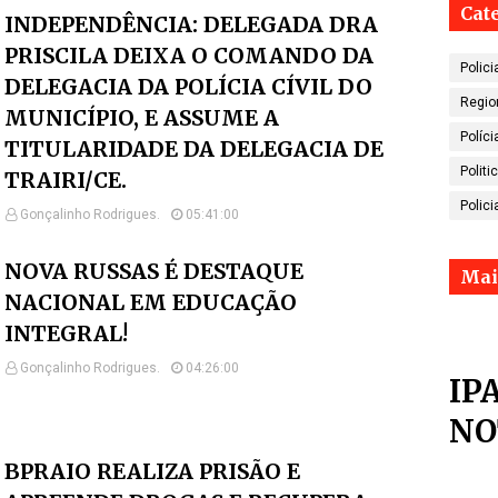
Cat
INDEPENDÊNCIA: DELEGADA DRA
PRISCILA DEIXA O COMANDO DA
Polici
DELEGACIA DA POLÍCIA CÍVIL DO
Regio
MUNICÍPIO, E ASSUME A
Políci
TITULARIDADE DA DELEGACIA DE
Politi
TRAIRI/CE.
Polici
Gonçalinho Rodrigues.
05:41:00
NOVA RUSSAS É DESTAQUE
Mai
NACIONAL EM EDUCAÇÃO
INTEGRAL!
Gonçalinho Rodrigues.
04:26:00
IP
NO
BPRAIO REALIZA PRISÃO E